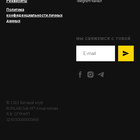
Реквизиты
Telegram-канал
Политика
конфиденциальности личных
данных
МЫ СВЯЖЕМСЯ С ТОБОЙ
© 2022 Беговой клуб
RUNLABClub ИП Алырчикова
Я.В. ОГРНИП:
326530000003665